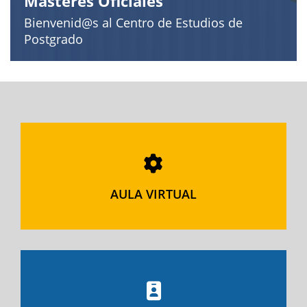
Másteres Oficiales
Bienvenid@s al Centro de Estudios de
Postgrado
AULA VIRTUAL