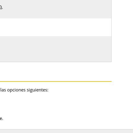
E
).
las opciones siguientes:
e.