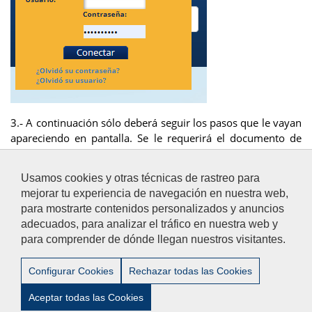
3.‐ A continuación sólo deberá seguir los pasos que le vayan
apareciendo en pantalla. Se le requerirá el documento de
identidad con el que se registró en nuestro sistema, así
como el correo electrónico que facilitó a la universidad para
Usamos cookies y otras técnicas de rastreo para
contacto.
mejorar tu experiencia de navegación en nuestra web,
para mostrarte contenidos personalizados y anuncios
adecuados, para analizar el tráfico en nuestra web y
para comprender de dónde llegan nuestros visitantes.
Aviso Legal
/
Privacidad
/
Accesibilidad
/
Contacto
Configurar Cookies
Rechazar todas las Cookies
Aceptar todas las Cookies
© 2012-2024 Universidad Pablo de Olavide - Centro de Estudios