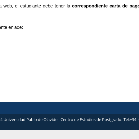
a web, el estudiante debe tener la
correspondiente carta de pag
ente enlace:
4 Universidad Pablo de Olavide - Centro de Estudios de Postgrado.-Tel:+34- 