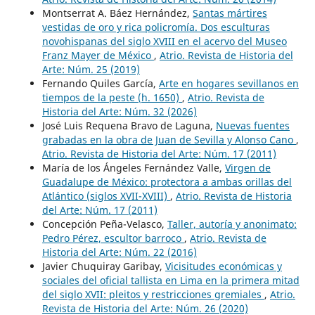
Montserrat A. Báez Hernández,
Santas mártires
vestidas de oro y rica policromía. Dos esculturas
novohispanas del siglo XVIII en el acervo del Museo
Franz Mayer de México
,
Atrio. Revista de Historia del
Arte: Núm. 25 (2019)
Fernando Quiles García,
Arte en hogares sevillanos en
tiempos de la peste (h. 1650)
,
Atrio. Revista de
Historia del Arte: Núm. 32 (2026)
José Luis Requena Bravo de Laguna,
Nuevas fuentes
grabadas en la obra de Juan de Sevilla y Alonso Cano
,
Atrio. Revista de Historia del Arte: Núm. 17 (2011)
María de los Ángeles Fernández Valle,
Virgen de
Guadalupe de México: protectora a ambas orillas del
Atlántico (siglos XVII-XVIII)
,
Atrio. Revista de Historia
del Arte: Núm. 17 (2011)
Concepción Peña-Velasco,
Taller, autoría y anonimato:
Pedro Pérez, escultor barroco
,
Atrio. Revista de
Historia del Arte: Núm. 22 (2016)
Javier Chuquiray Garibay,
Vicisitudes económicas y
sociales del oficial tallista en Lima en la primera mitad
del siglo XVII: pleitos y restricciones gremiales
,
Atrio.
Revista de Historia del Arte: Núm. 26 (2020)