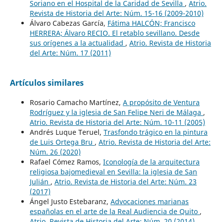
Soriano en el Hospital de la Caridad de Sevilla
,
Atrio.
Revista de Historia del Arte: Núm. 15-16 (2009-2010)
Álvaro Cabezas García,
Fátima HALCÓN; Francisco
HERRERA; Álvaro RECIO. El retablo sevillano. Desde
sus orígenes a la actualidad
,
Atrio. Revista de Historia
del Arte: Núm. 17 (2011)
Artículos similares
Rosario Camacho Martínez,
A propósito de Ventura
Rodríguez y la iglesia de San Felipe Neri de Málaga
,
Atrio. Revista de Historia del Arte: Núm. 10-11 (2005)
Andrés Luque Teruel,
Trasfondo trágico en la pintura
de Luis Ortega Bru
,
Atrio. Revista de Historia del Arte:
Núm. 26 (2020)
Rafael Cómez Ramos,
Iconología de la arquitectura
religiosa bajomedieval en Sevilla: la iglesia de San
Julián
,
Atrio. Revista de Historia del Arte: Núm. 23
(2017)
Ángel Justo Estebaranz,
Advocaciones marianas
españolas en el arte de la Real Audiencia de Quito
,
Atrio. Revista de Historia del Arte: Núm. 20 (2014)