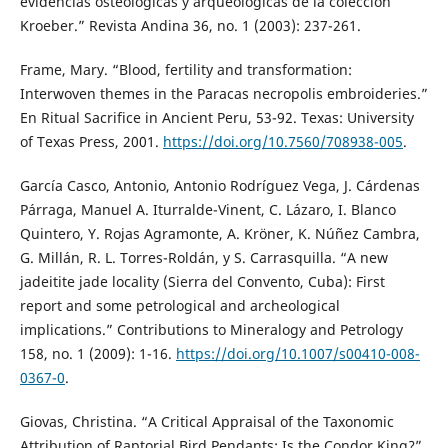
evidencias osteológicas y arqueológicas de la colección
Kroeber.” Revista Andina 36, no. 1 (2003): 237-261.
Frame, Mary. “Blood, fertility and transformation:
Interwoven themes in the Paracas necropolis embroideries.”
En Ritual Sacrifice in Ancient Peru, 53-92. Texas: University
of Texas Press, 2001.
https://doi.org/10.7560/708938-005
.
García Casco, Antonio, Antonio Rodríguez Vega, J. Cárdenas
Párraga, Manuel A. Iturralde-Vinent, C. Lázaro, I. Blanco
Quintero, Y. Rojas Agramonte, A. Kröner, K. Núñez Cambra,
G. Millán, R. L. Torres-Roldán, y S. Carrasquilla. “A new
jadeitite jade locality (Sierra del Convento, Cuba): First
report and some petrological and archeological
implications.” Contributions to Mineralogy and Petrology
158, no. 1 (2009): 1-16.
https://doi.org/10.1007/s00410-008-
0367-0
.
Giovas, Christina. “A Critical Appraisal of the Taxonomic
Attribution of Raptorial Bird Pendants: Is the Condor King?”