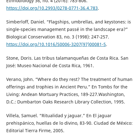
Ethnobiology 36, no. 4 (2016): 783-806.
https://doi.org/10.2993/0278-0771-36.4.783
.
Simberloff, Daniel. “Flagships, umbrellas, and keystones: is
single-species management passé in the landscape era?”
Biological Conservation 83, no. 3 (1998): 247-257.
https://doi.org/10.1016/S0006-3207(97)00081-5
.
Stone, Doris. Las tribus talamanqueñas de Costa Rica. San
José: Museo Nacional de Costa Rica, 1961.
Verano, John. “Where do they rest? The treatment of human
offerings and trophies in Ancient Peru.” En Tombs for the
Living: Andean Mortuary Practices, 189-227.Washington,
D.C.: Dumbarton Oaks Research Library Collection, 1995.
Villela, Samuel. “Ritualidad y jaguar.” En El jaguar
prehispánico, huellas de lo divino, 83-90. Ciudad de México:
Editorial Tierra Firme, 2005.