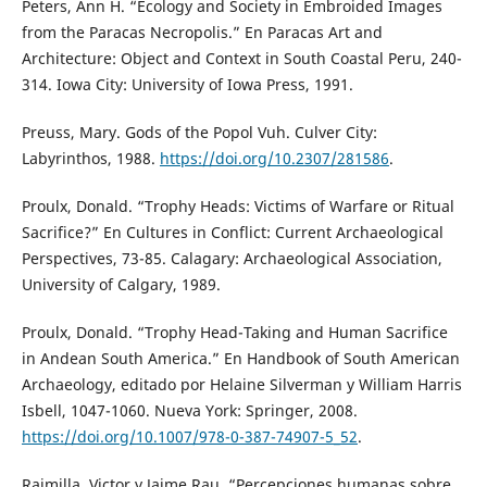
Peters, Ann H. “Ecology and Society in Embroided Images
from the Paracas Necropolis.” En Paracas Art and
Architecture: Object and Context in South Coastal Peru, 240-
314. Iowa City: University of Iowa Press, 1991.
Preuss, Mary. Gods of the Popol Vuh. Culver City:
Labyrinthos, 1988.
https://doi.org/10.2307/281586
.
Proulx, Donald. “Trophy Heads: Victims of Warfare or Ritual
Sacrifice?” En Cultures in Conflict: Current Archaeological
Perspectives, 73-85. Calagary: Archaeological Association,
University of Calgary, 1989.
Proulx, Donald. “Trophy Head-Taking and Human Sacrifice
in Andean South America.” En Handbook of South American
Archaeology, editado por Helaine Silverman y William Harris
Isbell, 1047-1060. Nueva York: Springer, 2008.
https://doi.org/10.1007/978-0-387-74907-5_52
.
Raimilla, Victor y Jaime Rau. “Percepciones humanas sobre