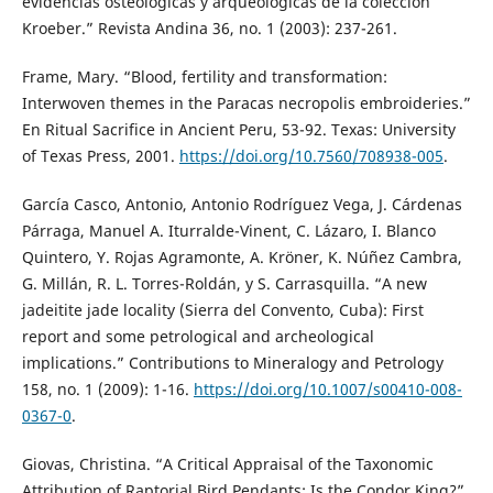
evidencias osteológicas y arqueológicas de la colección
Kroeber.” Revista Andina 36, no. 1 (2003): 237-261.
Frame, Mary. “Blood, fertility and transformation:
Interwoven themes in the Paracas necropolis embroideries.”
En Ritual Sacrifice in Ancient Peru, 53-92. Texas: University
of Texas Press, 2001.
https://doi.org/10.7560/708938-005
.
García Casco, Antonio, Antonio Rodríguez Vega, J. Cárdenas
Párraga, Manuel A. Iturralde-Vinent, C. Lázaro, I. Blanco
Quintero, Y. Rojas Agramonte, A. Kröner, K. Núñez Cambra,
G. Millán, R. L. Torres-Roldán, y S. Carrasquilla. “A new
jadeitite jade locality (Sierra del Convento, Cuba): First
report and some petrological and archeological
implications.” Contributions to Mineralogy and Petrology
158, no. 1 (2009): 1-16.
https://doi.org/10.1007/s00410-008-
0367-0
.
Giovas, Christina. “A Critical Appraisal of the Taxonomic
Attribution of Raptorial Bird Pendants: Is the Condor King?”