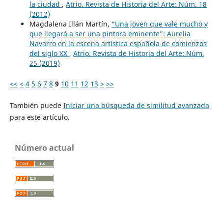
la ciudad
,
Atrio. Revista de Historia del Arte: Núm. 18
(2012)
Magdalena Illán Martín,
“Una joven que vale mucho y
que llegará a ser una pintora eminente”: Aurelia
Navarro en la escena artística española de comienzos
del siglo XX
,
Atrio. Revista de Historia del Arte: Núm.
25 (2019)
<<
<
4
5
6
7
8
9
10
11
12
13
>
>>
También puede
Iniciar una búsqueda de similitud avanzada
para este artículo.
Número actual