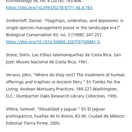
Ethnobiology 36, no. 4 (2016): 783-806.
https://doi.org/10.2993/0278-0771-36.4.783
.
Simberloff, Daniel. “Flagships, umbrellas, and keystones: is
single-species management passé in the landscape era?”
Biological Conservation 83, no. 3 (1998): 247-257.
https://doi.org/10.1016/S0006-3207(97)00081-5
.
Stone, Doris. Las tribus talamanqueñas de Costa Rica. San
José: Museo Nacional de Costa Rica, 1961.
Verano, John. “Where do they rest? The treatment of human
offerings and trophies in Ancient Peru.” En Tombs for the
Living: Andean Mortuary Practices, 189-227.Washington,
D.C.: Dumbarton Oaks Research Library Collection, 1995.
Villela, Samuel. “Ritualidad y jaguar.” En El jaguar
prehispánico, huellas de lo divino, 83-90. Ciudad de México:
Editorial Tierra Firme, 2005.