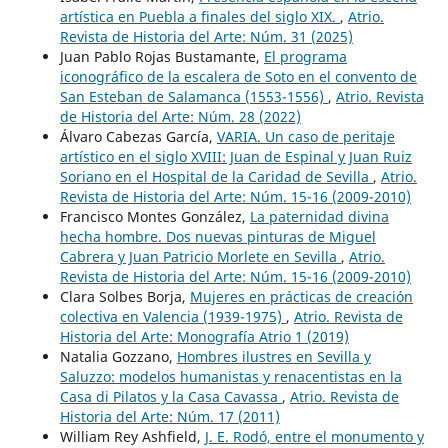
artística en Puebla a finales del siglo XIX.
,
Atrio.
Revista de Historia del Arte: Núm. 31 (2025)
Juan Pablo Rojas Bustamante,
El programa
iconográfico de la escalera de Soto en el convento de
San Esteban de Salamanca (1553-1556)
,
Atrio. Revista
de Historia del Arte: Núm. 28 (2022)
Álvaro Cabezas García,
VARIA. Un caso de peritaje
artístico en el siglo XVIII: Juan de Espinal y Juan Ruiz
Soriano en el Hospital de la Caridad de Sevilla
,
Atrio.
Revista de Historia del Arte: Núm. 15-16 (2009-2010)
Francisco Montes González,
La paternidad divina
hecha hombre. Dos nuevas pinturas de Miguel
Cabrera y Juan Patricio Morlete en Sevilla
,
Atrio.
Revista de Historia del Arte: Núm. 15-16 (2009-2010)
Clara Solbes Borja,
Mujeres en prácticas de creación
colectiva en Valencia (1939-1975)
,
Atrio. Revista de
Historia del Arte: Monografía Atrio 1 (2019)
Natalia Gozzano,
Hombres ilustres en Sevilla y
Saluzzo: modelos humanistas y renacentistas en la
Casa di Pilatos y la Casa Cavassa
,
Atrio. Revista de
Historia del Arte: Núm. 17 (2011)
William Rey Ashfield,
J. E. Rodó, entre el monumento y