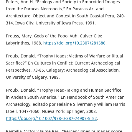
Peters, Ann H. “Ecology and Society in Embroided Images
from the Paracas Necropolis.” En Paracas Art and
Architecture: Object and Context in South Coastal Peru, 240-
314. Iowa City: University of Iowa Press, 1991.
Preuss, Mary. Gods of the Popol Vuh. Culver City:
Labyrinthos, 1988.
https://doi.org/10.2307/281586
.
Proulx, Donald. “Trophy Heads: Victims of Warfare or Ritual
Sacrifice?” En Cultures in Conflict: Current Archaeological
Perspectives, 73-85. Calagary: Archaeological Association,
University of Calgary, 1989.
Proulx, Donald. “Trophy Head-Taking and Human Sacrifice
in Andean South America.” En Handbook of South American
Archaeology, editado por Helaine Silverman y William Harris
Isbell, 1047-1060. Nueva York: Springer, 2008.
https://doi.org/10.1007/978-0-387-74907-5_52
.
Raimilla, Victor y Jaime Rau. “Percepciones humanas sobre