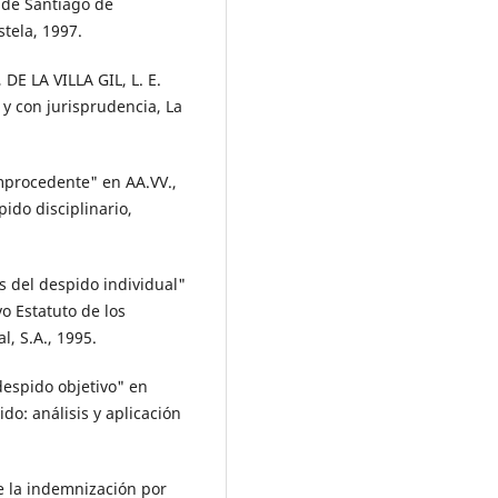
 de Santiago de
tela, 1997.
DE LA VILLA GIL, L. E.
 y con jurisprudencia, La
improcedente" en AA.VV.,
spido disciplinario,
s del despido individual"
o Estatuto de los
l, S.A., 1995.
despido objetivo" en
do: análisis y aplicación
 la indemnización por