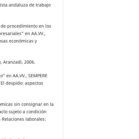
sta andaluza de trabajo
 de procedimiento en los
resariales" en AA.VV.,
ausas económicas y
, Aranzadi, 2006.
do" en AA.VV., SEMPERE
 El despido: aspectos
micas sin consignar en la
acto sujeto a condición
 Relaciones laborales:
.