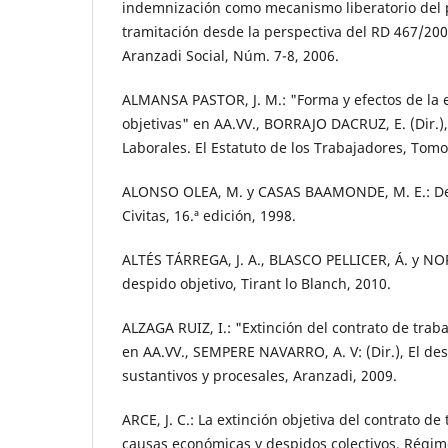
indemnización como mecanismo liberatorio del p
tramitación desde la perspectiva del RD 467/200
Aranzadi Social, Núm. 7-8, 2006.
ALMANSA PASTOR, J. M.: "Forma y efectos de la 
objetivas" en AA.VV., BORRAJO DACRUZ, E. (Dir.)
Laborales. El Estatuto de los Trabajadores, Tomo
ALONSO OLEA, M. y CASAS BAAMONDE, M. E.: De
Civitas, 16.ª edición, 1998.
ALTÉS TÁRREGA, J. A., BLASCO PELLICER, Á. y NOR
despido objetivo, Tirant lo Blanch, 2010.
ALZAGA RUIZ, I.: "Extinción del contrato de trab
en AA.VV., SEMPERE NAVARRO, A. V: (Dir.), El de
sustantivos y procesales, Aranzadi, 2009.
ARCE, J. C.: La extinción objetiva del contrato de
causas económicas y despidos colectivos. Régime