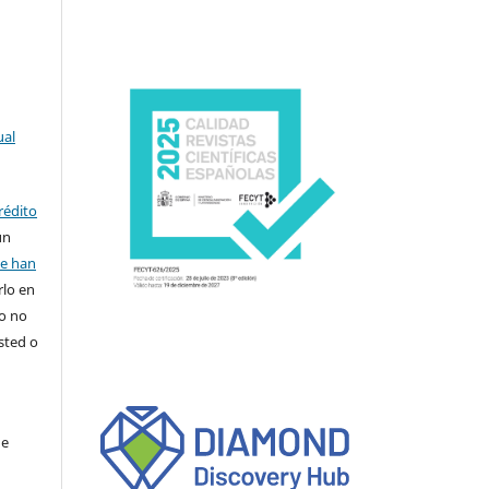
ual
rédito
un
se han
rlo en
ro no
sted o
de