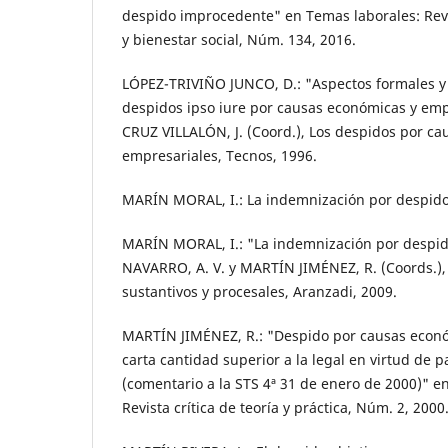
despido improcedente" en Temas laborales: Revi
y bienestar social, Núm. 134, 2016.
LÓPEZ-TRIVIÑO JUNCO, D.: "Aspectos formales y
despidos ipso iure por causas económicas y emp
CRUZ VILLALÓN, J. (Coord.), Los despidos por c
empresariales, Tecnos, 1996.
MARÍN MORAL, I.: La indemnización por despido
MARÍN MORAL, I.: "La indemnización por despi
NAVARRO, A. V. y MARTÍN JIMÉNEZ, R. (Coords.),
sustantivos y procesales, Aranzadi, 2009.
MARTÍN JIMÉNEZ, R.: "Despido por causas econó
carta cantidad superior a la legal en virtud de p
(comentario a la STS 4ª 31 de enero de 2000)" en
Revista crítica de teoría y práctica, Núm. 2, 2000