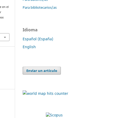
Para bibliotecarios/as
e en el
r
hos
Idioma
Español (España)
English
Enviar un artículo
s