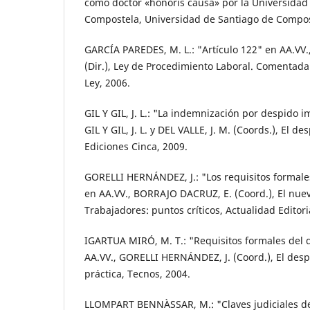
como doctor «honoris causa» por la Universidad
Compostela, Universidad de Santiago de Compos
GARCÍA PAREDES, M. L.: "Artículo 122" en AA.VV., 
(Dir.), Ley de Procedimiento Laboral. Comentada
Ley, 2006.
GIL Y GIL, J. L.: "La indemnización por despido 
GIL Y GIL, J. L. y DEL VALLE, J. M. (Coords.), El de
Ediciones Cinca, 2009.
GORELLI HERNÁNDEZ, J.: "Los requisitos formale
en AA.VV., BORRAJO DACRUZ, E. (Coord.), El nuev
Trabajadores: puntos críticos, Actualidad Editoria
IGARTUA MIRÓ, M. T.: "Requisitos formales del 
AA.VV., GORELLI HERNÁNDEZ, J. (Coord.), El despi
práctica, Tecnos, 2004.
LLOMPART BENNÀSSAR, M.: "Claves judiciales de