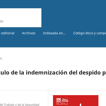
 editorial
Archivos
Indexada en...
Código ético y comp
os
lculo de la indemnización del despido 
l Trabajo y de la Seguridad