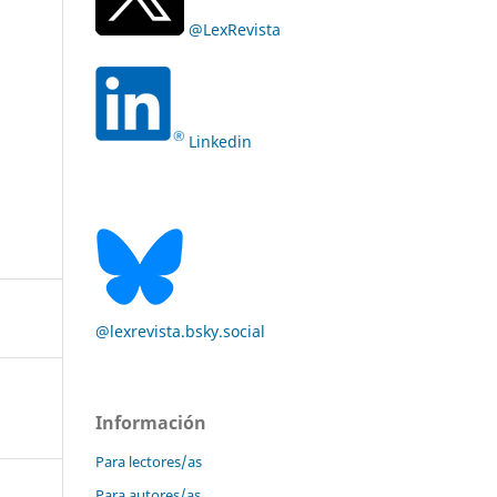
@LexRevista
Linkedin
@lexrevista.bsky.social
Información
Para lectores/as
Para autores/as