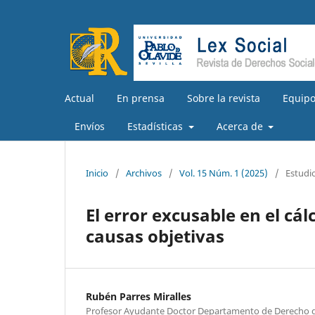
Actual
En prensa
Sobre la revista
Equipo
Envíos
Estadísticas
Acerca de
Inicio
/
Archivos
/
Vol. 15 Núm. 1 (2025)
/
Estudi
El error excusable en el cá
causas objetivas
Rubén Parres Miralles
Profesor Ayudante Doctor Departamento de Derecho de