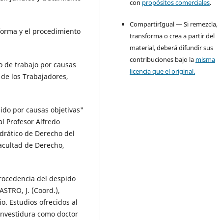
con
propósitos comerciales
.
CompartirIgual — Si remezcla,
forma y el procedimiento
transforma o crea a partir del
material, deberá difundir sus
contribuciones bajo la
misma
o de trabajo por causas
licencia que el original.
o de los Trabajadores,
do por causas objetivas"
l Profesor Alfredo
drático de Derecho del
acultad de Derecho,
procedencia del despido
ASTRO, J. (Coord.),
o. Estudios ofrecidos al
investidura como doctor