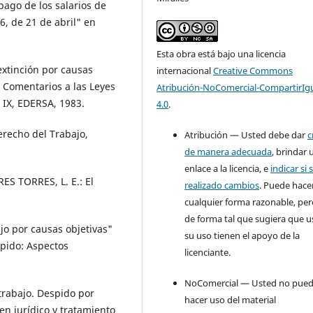
ago de los salarios de
6, de 21 de abril" en
Esta obra está bajo una licencia
extinción por causas
internacional
Creative Commons
, Comentarios a las Leyes
Atribución-NoComercial-CompartirIg
 IX, EDERSA, 1983.
4.0
.
recho del Trabajo,
Atribución — Usted debe dar
c
de manera adecuada
, brindar 
enlace a la licencia, e
indicar si 
ES TORRES, L. E.: El
realizado cambios
. Puede hace
cualquier forma razonable, pe
de forma tal que sugiera que u
ajo por causas objetivas"
su uso tienen el apoyo de la
spido: Aspectos
licenciante.
NoComercial — Usted no pue
 trabajo. Despido por
hacer uso del material
n jurídico y tratamiento