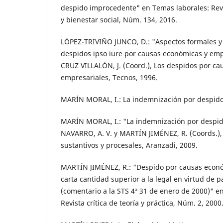
despido improcedente" en Temas laborales: Revi
y bienestar social, Núm. 134, 2016.
LÓPEZ-TRIVIÑO JUNCO, D.: "Aspectos formales y
despidos ipso iure por causas económicas y emp
CRUZ VILLALÓN, J. (Coord.), Los despidos por c
empresariales, Tecnos, 1996.
MARÍN MORAL, I.: La indemnización por despido
MARÍN MORAL, I.: "La indemnización por despi
NAVARRO, A. V. y MARTÍN JIMÉNEZ, R. (Coords.),
sustantivos y procesales, Aranzadi, 2009.
MARTÍN JIMÉNEZ, R.: "Despido por causas econó
carta cantidad superior a la legal en virtud de p
(comentario a la STS 4ª 31 de enero de 2000)" en
Revista crítica de teoría y práctica, Núm. 2, 2000