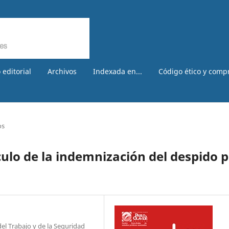
 editorial
Archivos
Indexada en...
Código ético y comp
os
lculo de la indemnización del despido 
l Trabajo y de la Seguridad