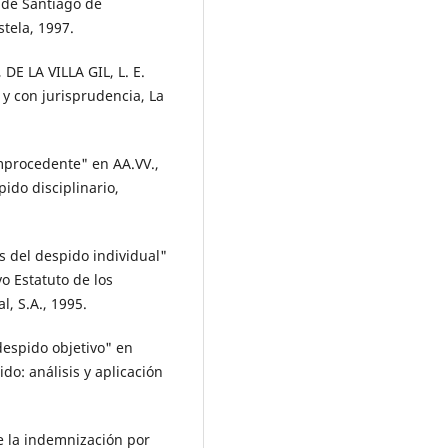
 de Santiago de
tela, 1997.
DE LA VILLA GIL, L. E.
 y con jurisprudencia, La
improcedente" en AA.VV.,
spido disciplinario,
s del despido individual"
o Estatuto de los
l, S.A., 1995.
despido objetivo" en
do: análisis y aplicación
 la indemnización por