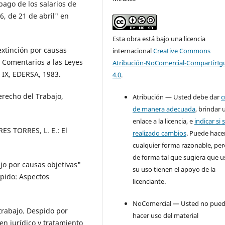
ago de los salarios de
6, de 21 de abril" en
Esta obra está bajo una licencia
extinción por causas
internacional
Creative Commons
, Comentarios a las Leyes
Atribución-NoComercial-CompartirIg
 IX, EDERSA, 1983.
4.0
.
recho del Trabajo,
Atribución — Usted debe dar
c
de manera adecuada
, brindar 
enlace a la licencia, e
indicar si 
ES TORRES, L. E.: El
realizado cambios
. Puede hace
cualquier forma razonable, pe
de forma tal que sugiera que u
ajo por causas objetivas"
su uso tienen el apoyo de la
spido: Aspectos
licenciante.
NoComercial — Usted no pue
 trabajo. Despido por
hacer uso del material
n jurídico y tratamiento