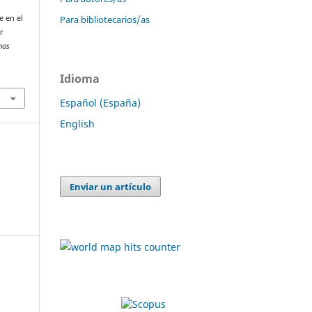
Para bibliotecarios/as
e en el
r
hos
Idioma
Español (España)
English
Enviar un artículo
s