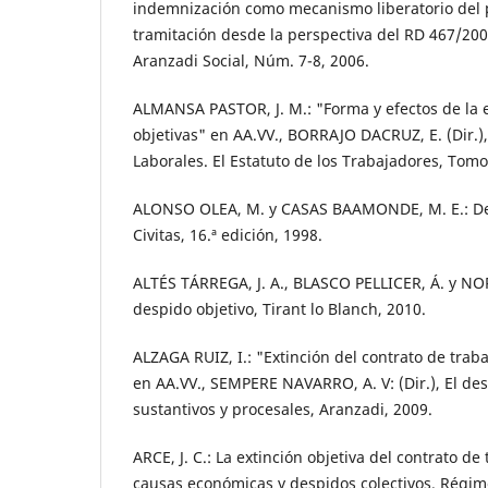
indemnización como mecanismo liberatorio del p
tramitación desde la perspectiva del RD 467/200
Aranzadi Social, Núm. 7-8, 2006.
ALMANSA PASTOR, J. M.: "Forma y efectos de la 
objetivas" en AA.VV., BORRAJO DACRUZ, E. (Dir.)
Laborales. El Estatuto de los Trabajadores, Tomo
ALONSO OLEA, M. y CASAS BAAMONDE, M. E.: De
Civitas, 16.ª edición, 1998.
ALTÉS TÁRREGA, J. A., BLASCO PELLICER, Á. y NOR
despido objetivo, Tirant lo Blanch, 2010.
ALZAGA RUIZ, I.: "Extinción del contrato de trab
en AA.VV., SEMPERE NAVARRO, A. V: (Dir.), El de
sustantivos y procesales, Aranzadi, 2009.
ARCE, J. C.: La extinción objetiva del contrato de
causas económicas y despidos colectivos. Régime