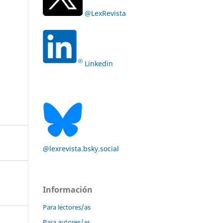
@LexRevista
Linkedin
@lexrevista.bsky.social
Información
Para lectores/as
Para autores/as