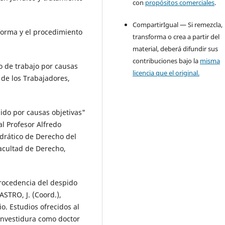
con
propósitos comerciales
.
CompartirIgual — Si remezcla,
forma y el procedimiento
transforma o crea a partir del
material, deberá difundir sus
contribuciones bajo la
misma
o de trabajo por causas
licencia que el original.
o de los Trabajadores,
do por causas objetivas"
l Profesor Alfredo
drático de Derecho del
acultad de Derecho,
procedencia del despido
ASTRO, J. (Coord.),
o. Estudios ofrecidos al
investidura como doctor