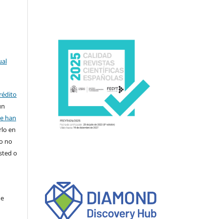
ual
rédito
un
se han
rlo en
ro no
sted o
de