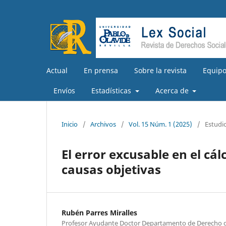
Actual
En prensa
Sobre la revista
Equipo
Envíos
Estadísticas
Acerca de
Inicio
/
Archivos
/
Vol. 15 Núm. 1 (2025)
/
Estudi
El error excusable en el cá
causas objetivas
Rubén Parres Miralles
Profesor Ayudante Doctor Departamento de Derecho de