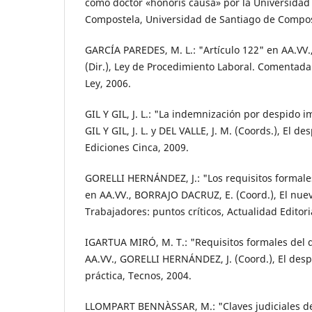
como doctor «honoris causa» por la Universidad
Compostela, Universidad de Santiago de Compos
GARCÍA PAREDES, M. L.: "Artículo 122" en AA.VV., 
(Dir.), Ley de Procedimiento Laboral. Comentada
Ley, 2006.
GIL Y GIL, J. L.: "La indemnización por despido 
GIL Y GIL, J. L. y DEL VALLE, J. M. (Coords.), El de
Ediciones Cinca, 2009.
GORELLI HERNÁNDEZ, J.: "Los requisitos formale
en AA.VV., BORRAJO DACRUZ, E. (Coord.), El nuev
Trabajadores: puntos críticos, Actualidad Editoria
IGARTUA MIRÓ, M. T.: "Requisitos formales del 
AA.VV., GORELLI HERNÁNDEZ, J. (Coord.), El despi
práctica, Tecnos, 2004.
LLOMPART BENNÀSSAR, M.: "Claves judiciales de