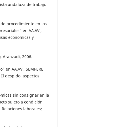
sta andaluza de trabajo
 de procedimiento en los
resariales" en AA.VV.,
ausas económicas y
, Aranzadi, 2006.
do" en AA.VV., SEMPERE
 El despido: aspectos
micas sin consignar en la
acto sujeto a condición
 Relaciones laborales:
.