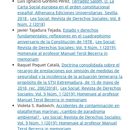
Luis Ignacio Gordillo Pérez,
Terrádez Salom, D. La
Carta Social europea en el orden constitucional
español, Athenaica Ediciones Universitarias, Sevilla,
2018
,
Lex Social: Revista de Derechos Sociales: Vol. 8
Núm. 2 (2018)
Javier Tajadura Tejada,
Estado y derechos
fundamentales: reflexiones en el cuadragésimo
aniversario de la Constitución de 1978
,
Lex Social:
Revista de Derechos Sociales: Vol. 9 Núm. 1 (2019):
Homenaje al profesor Manuel Terol Becerra in
memoriam
Raquel Poquet Catalá,
Doctrina consolidada sobre el
recargo de prestaciones por omisión de medidas de
seguridad y la incidencia de la actuación temeraria (a
propósito de la STSJ Extremadura, de 15 de mayo de
2018, rec. 200/2018)
,
Lex Social: Revista de Derechos
Sociales: Vol. 9 Núm. 1 (2019): Homenaje al profesor
Manuel Terol Becerra in memoriam
Violeta S. Radovich,
Accidentes de contaminación en
plataformas marinas: ¿cambio de paradigma
ambiental?
,
Lex Social: Revista de Derechos Sociales:
Vol. 9 Núm. 1 (2019): Homenaje al profesor Manuel
Terol Becerra in memoriam