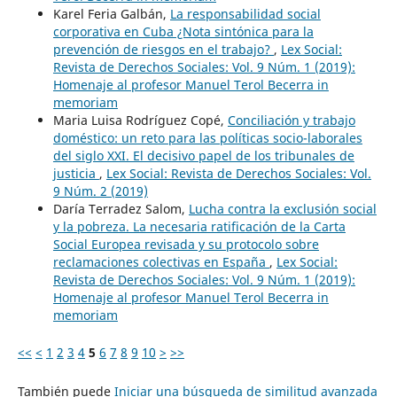
Karel Feria Galbán,
La responsabilidad social
corporativa en Cuba ¿Nota sintónica para la
prevención de riesgos en el trabajo?
,
Lex Social:
Revista de Derechos Sociales: Vol. 9 Núm. 1 (2019):
Homenaje al profesor Manuel Terol Becerra in
memoriam
Maria Luisa Rodríguez Copé,
Conciliación y trabajo
doméstico: un reto para las políticas socio-laborales
del siglo XXI. El decisivo papel de los tribunales de
justicia
,
Lex Social: Revista de Derechos Sociales: Vol.
9 Núm. 2 (2019)
Daría Terradez Salom,
Lucha contra la exclusión social
y la pobreza. La necesaria ratificación de la Carta
Social Europea revisada y su protocolo sobre
reclamaciones colectivas en España
,
Lex Social:
Revista de Derechos Sociales: Vol. 9 Núm. 1 (2019):
Homenaje al profesor Manuel Terol Becerra in
memoriam
<<
<
1
2
3
4
5
6
7
8
9
10
>
>>
También puede
Iniciar una búsqueda de similitud avanzada