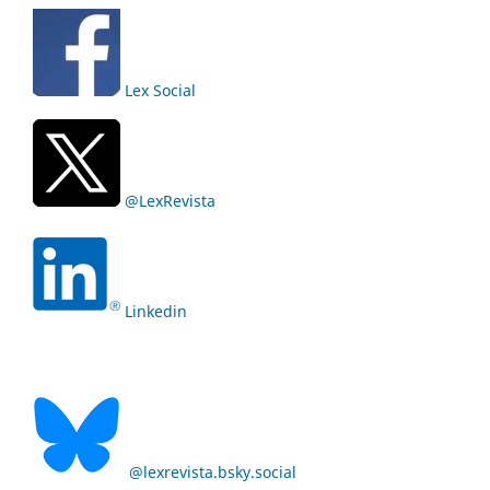
Lex Social
@LexRevista
Linkedin
@lexrevista.bsky.social