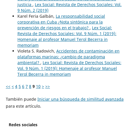
justicia
,
Lex Social: Revista de Derechos Sociales: Vol.
9 Núm. 2 (2019)
Karel Feria Galbán,
La responsabilidad social
corporativa en Cuba ¿Nota sintónica para la
prevención de riesgos en el trabajo?
,
Lex Social:
Revista de Derechos Sociales: Vol. 9 Núm. 1 (2019):
Homenaje al profesor Manuel Terol Becerra in
memoriam
Violeta S. Radovich,
Accidentes de contaminación en
plataformas marinas: ¿cambio de paradigma
ambiental?
,
Lex Social: Revista de Derechos Sociales:
Vol. 9 Núm. 1 (2019): Homenaje al profesor Manuel
Terol Becerra in memoriam
<<
<
4
5
6
7
8
9
10
>
>>
También puede
Iniciar una búsqueda de similitud avanzada
para este artículo.
Redes sociales