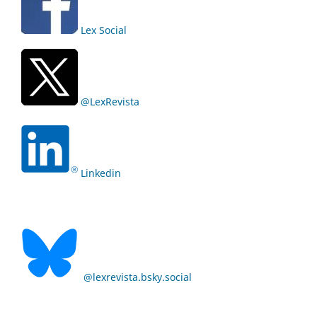
Lex Social
@LexRevista
Linkedin
@lexrevista.bsky.social