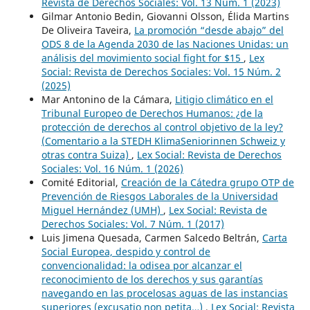
Revista de Derechos Sociales: Vol. 13 Núm. 1 (2023)
Gilmar Antonio Bedin, Giovanni Olsson, Élida Martins
De Oliveira Taveira,
La promoción “desde abajo” del
ODS 8 de la Agenda 2030 de las Naciones Unidas: un
análisis del movimiento social fight for $15
,
Lex
Social: Revista de Derechos Sociales: Vol. 15 Núm. 2
(2025)
Mar Antonino de la Cámara,
Litigio climático en el
Tribunal Europeo de Derechos Humanos: ¿de la
protección de derechos al control objetivo de la ley?
(Comentario a la STEDH KlimaSeniorinnen Schweiz y
otras contra Suiza)
,
Lex Social: Revista de Derechos
Sociales: Vol. 16 Núm. 1 (2026)
Comité Editorial,
Creación de la Cátedra grupo OTP de
Prevención de Riesgos Laborales de la Universidad
Miguel Hernández (UMH)
,
Lex Social: Revista de
Derechos Sociales: Vol. 7 Núm. 1 (2017)
Luis Jimena Quesada, Carmen Salcedo Beltrán,
Carta
Social Europea, despido y control de
convencionalidad: la odisea por alcanzar el
reconocimiento de los derechos y sus garantías
navegando en las procelosas aguas de las instancias
superiores (excusatio non petita…)
,
Lex Social: Revista