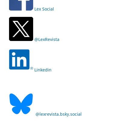
Lex Social
@LexRevista
Linkedin
@lexrevista.bsky.social