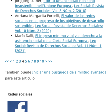
Jörg Jörg Luther,
I diritti umani sociali non sono
insostenibili nell'Unione Europea
,
Lex Social: Revista
de Derechos Sociales: Vol. 8 Núm. 2 (2018)
Adriana Margarita Porcelli,
El valor de las redes
sociales en el progreso de los objetivos de desarrollo
sostenible
,
Lex Social: Revista de Derechos Sociales:
Vol. 10 Núm. 2 (2020)
María Dalli,
El ingreso mínimo vital y el derecho a la
asistencia social de la Carta Social Europea
,
Lex
Social: Revista de Derechos Sociales: Vol. 11 Núm. 1
(2021)
<<
<
1
2
3
4
5
6
7
8
9
10
>
>>
También puede
Iniciar una búsqueda de similitud avanzada
para este artículo.
Redes sociales