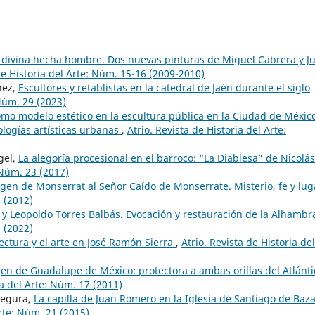
 divina hecha hombre. Dos nuevas pinturas de Miguel Cabrera y J
de Historia del Arte: Núm. 15-16 (2009-2010)
nez,
Escultores y retablistas en la catedral de Jaén durante el siglo
 Núm. 29 (2023)
omo modelo estético en la escultura pública en la Ciudad de Méxic
ologías artísticas urbanas
,
Atrio. Revista de Historia del Arte:
gel,
La alegoría procesional en el barroco: “La Diablesa” de Nicolá
: Núm. 23 (2017)
rgen de Monserrat al Señor Caído de Monserrate. Misterio, fe y lu
8 (2012)
 y Leopoldo Torres Balbás. Evocación y restauración de la Alhamb
8 (2022)
tectura y el arte en José Ramón Sierra
,
Atrio. Revista de Historia del
gen de Guadalupe de México: protectora a ambas orillas del Atlánti
ia del Arte: Núm. 17 (2011)
Segura,
La capilla de Juan Romero en la Iglesia de Santiago de Baz
Arte: Núm. 21 (2015)