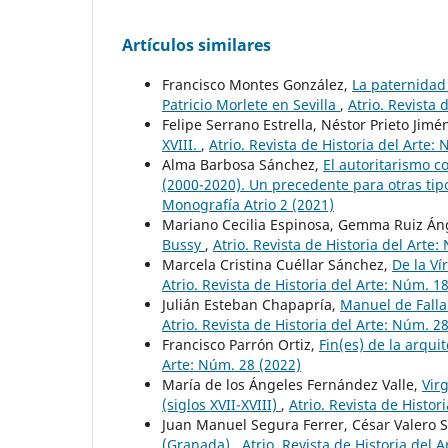
Artículos similares
Francisco Montes González,
La paternidad
Patricio Morlete en Sevilla
,
Atrio. Revista 
Felipe Serrano Estrella, Néstor Prieto Jimé
XVIII.
,
Atrio. Revista de Historia del Arte:
Alma Barbosa Sánchez,
El autoritarismo c
(2000-2020). Un precedente para otras tip
Monografía Atrio 2 (2021)
Mariano Cecilia Espinosa, Gemma Ruiz Án
Bussy
,
Atrio. Revista de Historia del Arte
Marcela Cristina Cuéllar Sánchez,
De la Ví
Atrio. Revista de Historia del Arte: Núm. 1
Julián Esteban Chapapría,
Manuel de Falla
Atrio. Revista de Historia del Arte: Núm. 2
Francisco Parrón Ortiz,
Fin(es) de la arqui
Arte: Núm. 28 (2022)
María de los Ángeles Fernández Valle,
Vir
(siglos XVII-XVIII)
,
Atrio. Revista de Histor
Juan Manuel Segura Ferrer, César Valero 
(Granada)
,
Atrio. Revista de Historia del 