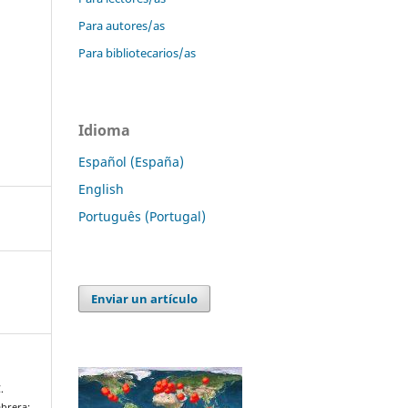
Para autores/as
Para bibliotecarios/as
Idioma
Español (España)
English
Português (Portugal)
Enviar un artículo
.
abrera: