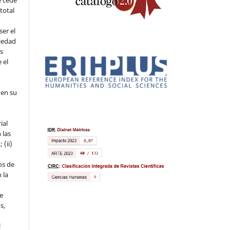
 total
ser el
piedad
os
 el
 en su
ial
 las
 (ii)
os de
 la
ue
s,
l