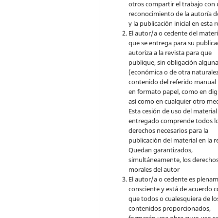
otros compartir el trabajo con
reconocimiento de la autoría d
y la publicación inicial en esta r
El autor/a o cedente del materi
que se entrega para su publica
autoriza a la revista para que
publique, sin obligación algun
(económica o de otra naturalez
contenido del referido manual
en formato papel, como en digi
así como en cualquier otro med
Esta cesión de uso del material
entregado comprende todos l
derechos necesarios para la
publicación del material en la r
Quedan garantizados,
simultáneamente, los derecho
morales del autor
El autor/a o cedente es plena
consciente y está de acuerdo 
que todos o cualesquiera de lo
contenidos proporcionados,
formarán una obra cuyo uso s