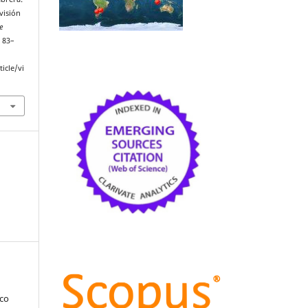
visión
e
. 83–
icle/vi
sco