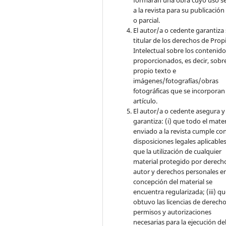
a la revista para su publicación
o parcial.
El autor/a o cedente garantiza 
titular de los derechos de Pro
Intelectual sobre los contenid
proporcionados, es decir, sobre
propio texto e
imágenes/fotografías/obras
fotográficas que se incorporan
artículo.
El autor/a o cedente asegura y
garantiza: (i) que todo el mater
enviado a la revista cumple con
disposiciones legales aplicables;
que la utilización de cualquier
material protegido por derech
autor y derechos personales en
concepción del material se
encuentra regularizada; (iii) q
obtuvo las licencias de derecho
permisos y autorizaciones
necesarias para la ejecución de