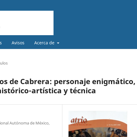
s
Avisos
Acerca de
culos
cos de Cabrera: personaje enigmático,
istórico-artística y técnica
acional Autónoma de México,