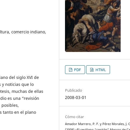
ltura, comercio indiano,
PDF
HTML
lano del siglo XVI de
 y noticias que lo
Publicado
ótesis, muchas de ellas
2008-03-01
dio es una “revisión
 posibles,
s tanto en el plano
Cómo citar
Amador Marrero, P. F. y Pérez Morales, J. C
(2008) «El sevillano “capitán” Marcos de C