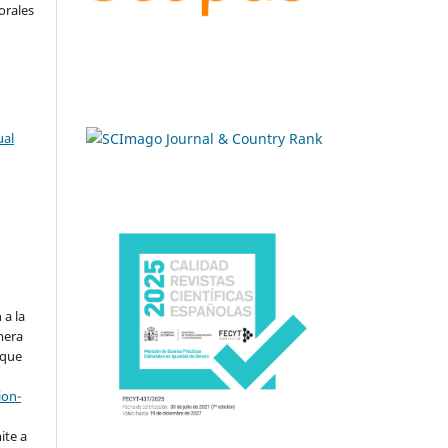
orales
ual
.
 a la
imera
 que
ion-
ite a