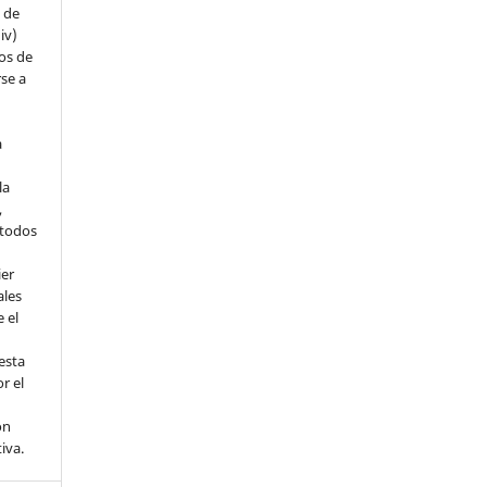
s de
iv)
hos de
rse a
a
la
,
todos
ier
ales
 el
esta
r el
ón
tiva.