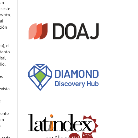
 un
e este
evista.
al
ción
a
a), el
 tanto
tal,
io.
os
evista
.
s
mente
con
s
e cede