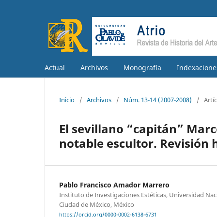
Actual
Archivos
Monografía
Indexacione
Inicio
/
Archivos
/
Núm. 13-14 (2007-2008)
/
Artí
El sevillano “capitán” Mar
notable escultor. Revisión h
Pablo Francisco Amador Marrero
Instituto de Investigaciones Estéticas, Universidad N
Ciudad de México, México
https://orcid.org/0000-0002-6138-6731