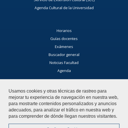
Agenda Cultural de la Universidad
Horarios
Guías docentes
Exámenes
Buscador general
Noticias Facultad
Agenda
Buzón de consultas
Usamos cookies y otras técnicas de rastreo para
Si tienes dudas, contacta con nosotros.
mejorar tu experiencia de navegación en nuestra web,
Contacta con nosotros
para mostrarte contenidos personalizados y anuncios
adecuados, para analizar el tráfico en nuestra web y
para comprender de dónde llegan nuestros visitantes.
© 2019 Universidad Pablo de Olavide - Facultad de Humanidades