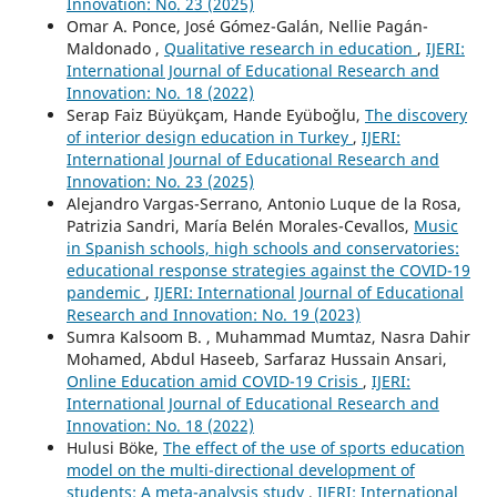
Innovation: No. 23 (2025)
Omar A. Ponce, José Gómez-Galán, Nellie Pagán-
Maldonado ,
Qualitative research in education
,
IJERI:
International Journal of Educational Research and
Innovation: No. 18 (2022)
Serap Faiz Büyükçam, Hande Eyüboğlu,
The discovery
of interior design education in Turkey
,
IJERI:
International Journal of Educational Research and
Innovation: No. 23 (2025)
Alejandro Vargas-Serrano, Antonio Luque de la Rosa,
Patrizia Sandri, María Belén Morales-Cevallos,
Music
in Spanish schools, high schools and conservatories:
educational response strategies against the COVID-19
pandemic
,
IJERI: International Journal of Educational
Research and Innovation: No. 19 (2023)
Sumra Kalsoom B. , Muhammad Mumtaz, Nasra Dahir
Mohamed, Abdul Haseeb, Sarfaraz Hussain Ansari,
Online Education amid COVID-19 Crisis
,
IJERI:
International Journal of Educational Research and
Innovation: No. 18 (2022)
Hulusi Böke,
The effect of the use of sports education
model on the multi-directional development of
students: A meta-analysis study
,
IJERI: International