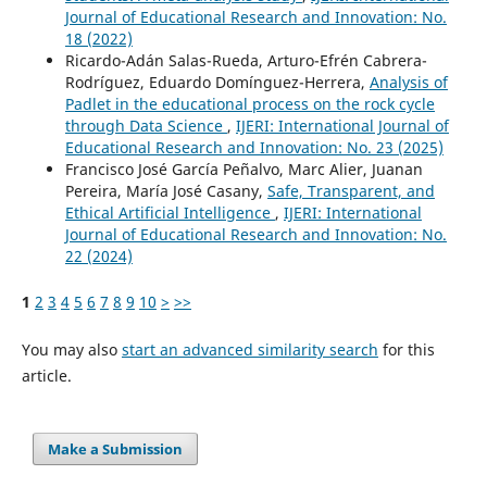
Journal of Educational Research and Innovation: No.
18 (2022)
Ricardo-Adán Salas-Rueda, Arturo-Efrén Cabrera-
Rodríguez, Eduardo Domínguez-Herrera,
Analysis of
Padlet in the educational process on the rock cycle
through Data Science
,
IJERI: International Journal of
Educational Research and Innovation: No. 23 (2025)
Francisco José García Peñalvo, Marc Alier, Juanan
Pereira, María José Casany,
Safe, Transparent, and
Ethical Artificial Intelligence
,
IJERI: International
Journal of Educational Research and Innovation: No.
22 (2024)
1
2
3
4
5
6
7
8
9
10
>
>>
You may also
start an advanced similarity search
for this
article.
Make a Submission