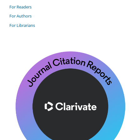
For Readers
For Authors
For Librarians