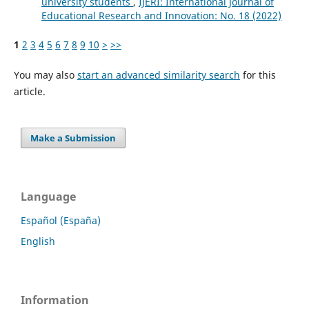
university students
,
IJERI: International Journal of
Educational Research and Innovation: No. 18 (2022)
1
2
3
4
5
6
7
8
9
10
>
>>
You may also
start an advanced similarity search
for this
article.
Make a Submission
Language
Español (España)
English
Information