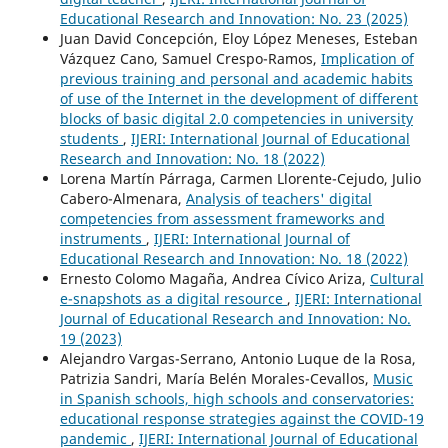
Educational Research and Innovation: No. 23 (2025)
Juan David Concepción, Eloy López Meneses, Esteban
Vázquez Cano, Samuel Crespo-Ramos,
Implication of
previous training and personal and academic habits
of use of the Internet in the development of different
blocks of basic digital 2.0 competencies in university
students
,
IJERI: International Journal of Educational
Research and Innovation: No. 18 (2022)
Lorena Martín Párraga, Carmen Llorente-Cejudo, Julio
Cabero-Almenara,
Analysis of teachers' digital
competencies from assessment frameworks and
instruments
,
IJERI: International Journal of
Educational Research and Innovation: No. 18 (2022)
Ernesto Colomo Magaña, Andrea Cívico Ariza,
Cultural
e-snapshots as a digital resource
,
IJERI: International
Journal of Educational Research and Innovation: No.
19 (2023)
Alejandro Vargas-Serrano, Antonio Luque de la Rosa,
Patrizia Sandri, María Belén Morales-Cevallos,
Music
in Spanish schools, high schools and conservatories:
educational response strategies against the COVID-19
pandemic
,
IJERI: International Journal of Educational