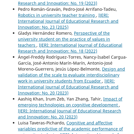
Research and Innovation: No. 19 (2023)
Pedro Román-Graván, Pedro-José Arrifano-Tadeu,
Robotics in university teacher training
,
IJERI:
International Journal of Educational Research and
Innovation: No. 23 (2025)
Gladys Hernández Romero,
Perspective of the
university student on the practice of values in
teachers
,
IJERI: International Journal of Educational
Research and Innovation: No. 18 (2022)
Ángel-Freddy Rodríguez-Torres, Nancy-Isabel Cargua-
García, José-Antonio Marín-Marín, Antonio-José
Moreno-Guerrero, Jesús López-Belmonte,
Design and
validation of the scale to evaluate interdisciplinary
work in university students from Ecuador
,
IJERI:
International Journal of Educational Research and
Innovation: No. 20 (2023)
Aashiq Khan, Irum Zeb, Yan Zhang, Tahir,
Impact of
emerging technologies on cognitive development
,
IJERI: International Journal of Educational Research
and Innovation: No. 20 (2023)
Luisa Taveras-Pichardo,
Cognitive and affective
variables predictive of the academic performance of