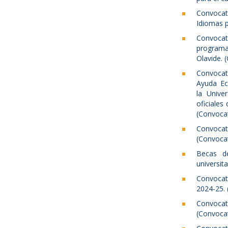
Convocat
Idiomas p
Convocat
programa
Olavide. 
Convocat
Ayuda Ec
la Unive
oficiales
(Convocat
Convoca
(Convocat
Becas de
universit
Convocat
2024-25. 
Convocat
(Convocat