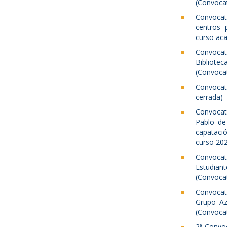
(Convocat
Convocat
centros 
curso ac
Convoca
Bibliotec
(Convocat
Convocat
cerrada)
Convocat
Pablo de
capatació
curso 202
Convocat
Estudian
(Convocat
Convocat
Grupo AZ
(Convocat
2ª Convoc