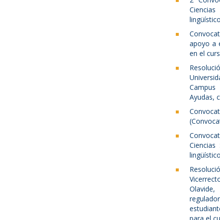
Ciencias 
lingüísti
Convocato
apoyo a 
en el cur
Resoluci
Universid
Campus 
Ayudas, 
Convoca
(Convocat
Convocat
Ciencias 
lingüísti
Resoluc
Vicerrec
Olavide,
regulado
estudiant
para el c