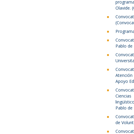
programa
Olavide. 
Convoc
(Convocat
Programa
Convocat
Pablo de 
Convoca
Universit
Convocat
Atención
Apoyo Ed
Convocat
Ciencias 
lingüísti
Pablo de 
Convocato
de Volunt
Convocat