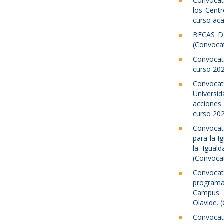
Convocat
los Centr
curso ac
BECAS D
(Convocat
Convocat
curso 202
Convocat
Universid
acciones 
curso 202
Convocato
para la I
la Igual
(Convocat
Convoca
program
Campus S
Olavide. 
Convocat