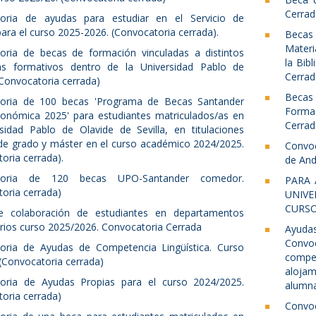
Cerrad
oria de ayudas para estudiar en el Servicio de
ara el curso 2025-2026. (Convocatoria cerrada).
Becas
Materi
oria de becas de formación vinculadas a distintos
la Bib
s formativos dentro de la Universidad Pablo de
Cerrad
(Convocatoria cerrada)
Becas
oria de 100 becas 'Programa de Becas Santander
Forma
onómica 2025' para estudiantes matriculados/as en
Cerrad
rsidad Pablo de Olavide de Sevilla, en titulaciones
 de grado y máster en el curso académico 2024/2025.
Convoc
oria cerrada).
de And
toria de 120 becas UPO-Santander comedor.
PARA 
oria cerrada)
UNIVE
CURSO 
 colaboración de estudiantes en departamentos
arios curso 2025/2026. Convocatoria Cerrada
Ayuda
Convo
oria de Ayudas de Competencia Lingüística. Curso
compet
(Convocatoria cerrada)
alojam
oria de Ayudas Propias para el curso 2024/2025.
alumna
oria cerrada)
Convo