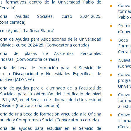
s formativos dentro de la Universidad Pablo de
Convo
(Cerrada)
formac
atoria Ayudas Sociales, curso 2024-2025.
Pablo 
oria cerrada)
Premi
 de Ayudas 'La Rosa Blanca'
(Convo
oria de Ayudas para Asociaciones de la Universidad
Beca 
Olavide, curso 2024-25. (Convocatoria cerrada)
Forma
Cerrad
toria de plazas de Asistentes Personales
arios/as. (Convocatoria cerrada)
Nueva
(Convo
oria de beca de formación para el Servicio de
 a la Discapacidad y Necesidades Específicas de
Convo
ucativo (ADYNEA)
progra
Univer
oria de ayudas para el alumnado de la Facultad de
Sociales para la obtención del certificado de nivel
Convo
co B1 y B2, en el Servicio de Idiomas de la Universidad
formac
Olavide. (Convocatoria cerrada)
al Est
ria de una beca de formación vinculada a la Oficina
Convo
ariado y Compromiso Social. (Convocatoria cerrada)
Idioma
(Cerra
oria de ayudas para estudiar en el Servicio de