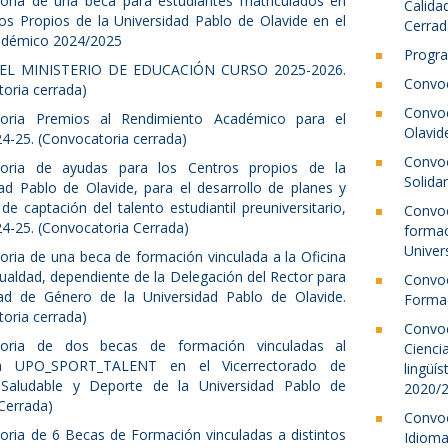
oria de una beca para estudiantes matriculados en
Calida
os Propios de la Universidad Pablo de Olavide en el
Cerrad
adémico 2024/2025
Progra
EL MINISTERIO DE EDUCACIÓN CURSO 2025-2026.
Convoc
oria cerrada)
Convoc
oria Premios al Rendimiento Académico para el
Olavid
4-25. (Convocatoria cerrada)
Convo
oria de ayudas para los Centros propios de la
Solida
ad Pablo de Olavide, para el desarrollo de planes y
de captación del talento estudiantil preuniversitario,
Convo
4-25. (Convocatoria Cerrada)
forma
Univer
ria de una beca de formación vinculada a la Oficina
gualdad, dependiente de la Delegación del Rector para
Convo
dad de Género de la Universidad Pablo de Olavide.
Formac
oria cerrada)
Convo
toria de dos becas de formación vinculadas al
Cienci
a UPO_SPORT_TALENT en el Vicerrectorado de
lingüí
aludable y Deporte de la Universidad Pablo de
2020/2
(Cerrada)
Convo
oria de 6 Becas de Formación vinculadas a distintos
Idioma