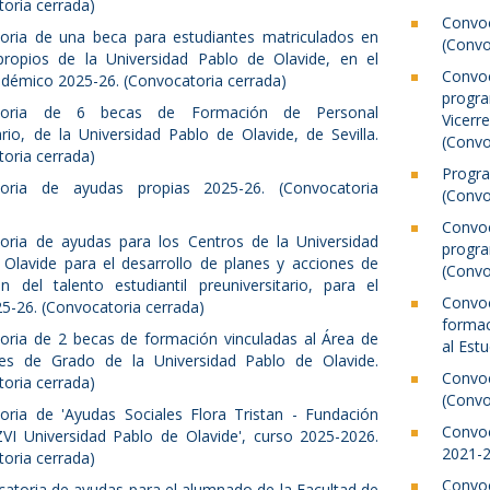
oria cerrada)
Convo
oria de una beca para estudiantes matriculados en
(Convo
propios de la Universidad Pablo de Olavide, en el
Convo
adémico 2025-26. (Convocatoria cerrada)
progr
toria de 6 becas de Formación de Personal
Vicerr
ario, de la Universidad Pablo de Olavide, de Sevilla.
(Convo
oria cerrada)
Progr
oria de ayudas propias 2025-26. (Convocatoria
(Convo
Convo
oria de ayudas para los Centros de la Universidad
progr
 Olavide para el desarrollo de planes y acciones de
(Convo
n del talento estudiantil preuniversitario, para el
Convo
5-26. (Convocatoria cerrada)
formac
oria de 2 becas de formación vinculadas al Área de
al Est
tes de Grado de la Universidad Pablo de Olavide.
Convoc
oria cerrada)
(Convo
oria de 'Ayudas Sociales Flora Tristan - Fundación
Convoc
VI Universidad Pablo de Olavide', curso 2025-2026.
2021-2
oria cerrada)
Convo
atoria de ayudas para el alumnado de la Facultad de