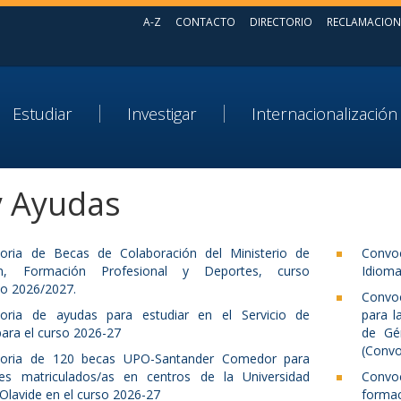
A-Z
CONTACTO
DIRECTORIO
RECLAMACION
Estudiar
Investigar
Internacionalización
y Ayudas
oria de Becas de Colaboración del Ministerio de
Convo
ón, Formación Profesional y Deportes, curso
Idioma
o 2026/2027.
Convoc
oria de ayudas para estudiar en el Servicio de
para l
ara el curso 2026-27
de Gén
(Convo
toria de 120 becas UPO-Santander Comedor para
tes matriculados/as en centros de la Universidad
Convo
Olavide en el curso 2026-27
formac