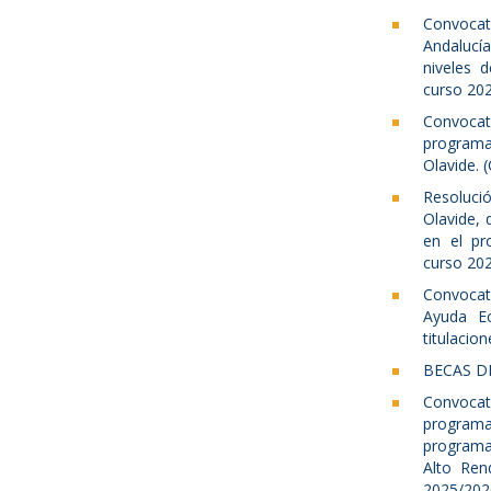
Convocato
Andalucía
niveles 
curso 20
Convocat
programa
Olavide. 
Resoluci
Olavide, 
en el pr
curso 20
Convocat
Ayuda Ec
titulacio
BECAS D
Convoca
programa
programa
Alto Ren
2025/2026