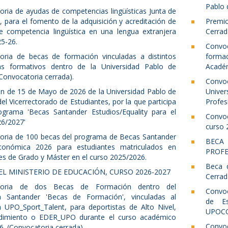
Pablo 
ria de ayudas de competencias lingüísticas Junta de
, para el fomento de la adquisición y acreditación de
Premi
de competencia lingüística en una lengua extranjera
Cerrad
25-26.
Convoc
oria de becas de formación vinculadas a distintos
formac
s formativos dentro de la Universidad Pablo de
Académ
(Convocatoria cerrada).
Convo
ón de 15 de Mayo de 2026 de la Universidad Pablo de
Unive
del Vicerrectorado de Estudiantes, por la que participa
Profes
ograma 'Becas Santander Estudios/Equality para el
Convoc
26/2027'
curso 
oria de 100 becas del programa de Becas Santander
BEC
onómica 2026 para estudiantes matriculados en
PROFE
nes de Grado y Máster en el curso 2025/2026.
Beca 
EL MINISTERIO DE EDUCACIÓN, CURSO 2026-2027
Cerrad
toria de dos Becas de Formación dentro del
Convoc
 Santander 'Becas de Formación', vinculadas al
de Es
 UPO_Sport_Talent, para deportistas de Alto Nivel,
UPOC
dimiento o EDER_UPO durante el curso académico
Convo
. (Convocatoria cerrada)