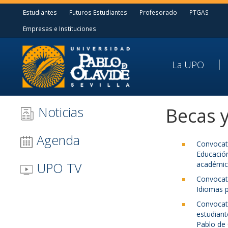
Estudiantes
Futuros Estudiantes
Profesorado
PTGAS
Empresas e Instituciones
La UPO
Noticias
Becas 
Agenda
Convocat
Educaci
académic
UPO TV
Convocat
Idiomas p
Convoca
estudian
Pablo de 