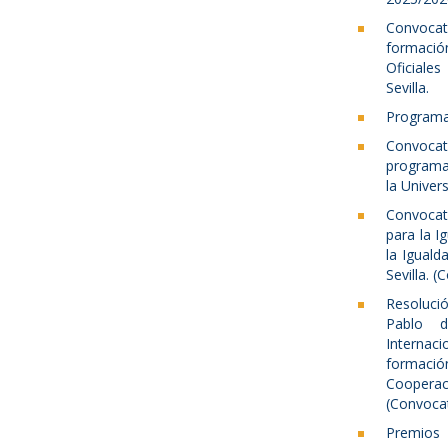
Convoca
formación
Oficiale
Sevilla.
Programa
Convoca
programa 
la Univer
Convocato
para la I
la Iguald
Sevilla. 
Resolució
Pablo d
Internac
formación
Coopera
(Convocat
Premios