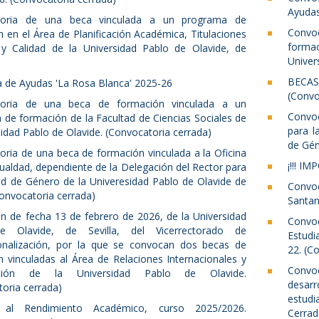
Ayudas
toria de una beca vinculada a un programa de
Convo
 en el Área de Planificación Académica, Titulaciones
forma
s y Calidad de la Universidad Pablo de Olavide, de
Univer
BECA
 de Ayudas 'La Rosa Blanca' 2025-26
(Convo
toria de una beca de formación vinculada a un
Convoc
de formación de la Facultad de Ciencias Sociales de
para l
sidad Pablo de Olavide. (Convocatoria cerrada)
de Gén
ria de una beca de formación vinculada a la Oficina
¡!!! I
gualdad, dependiente de la Delegación del Rector para
ad de Género de la Univeresidad Pablo de Olavide de
Convo
(Convocatoria cerrada)
Santan
n de fecha 13 de febrero de 2026, de la Universidad
Convo
e Olavide, de Sevilla, del Vicerrectorado de
Estudi
ionalización, por la que se convocan dos becas de
22. (C
 vinculadas al Área de Relaciones Internacionales y
Convoc
ción de la Universidad Pablo de Olavide.
desarr
oria cerrada)
estudi
 al Rendimiento Académico, curso 2025/2026.
Cerrad