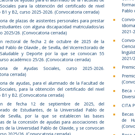
formac
Sociales para la obtención del certificado de nivel
Pablo 
co B1 y B2, curso 2025-2026. (Convocatoria cerrada)
Convo
ria de plazas de asistentes personales para prestar
Idioma
estudiantes con alguna discapacidad matriculados/as
2021-2
so 2025/26. (Convocatoria cerrada)
Convo
ón rectoral de fecha 2 de octubre de 2025 de la
Cienci
ad Pablo de Olavide , de Sevilla, del Vicerrectorado de
lingüí
Saludable y Deporte por la que se convocan 55
2021/2
curso académico 25/26. (Convocatoria cerrada)
Premio
toria de Ayudas Sociales, curso 2025-2026.
oria cerrada)
Premi
(Convo
oria de ayudas, para el alumnado de la Facultad de
Sociales, para la obtención del certificado del nivel
Beca d
co B1 y B2. (Convocatoria cerrada)
Divers
ión de fecha 12 de septiembre de 2025, del
CITA 
torado de Estudiantes, de la Universidad Pablo de
Becas 
 de Sevilla, por la que se establecen las bases
de Hu
ras de la concesión de ayudas para asociaciones de
(Convo
es de la Universidad Pablo de Olavide, y se convocan
urso 2025/26. (Convocatoria cerrada)
Beca d