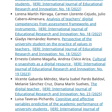
students
,
IJERI: International Journal of Educational
Research and Innovation: No. 18 (2022)
Lorena Martín Párraga, Carmen Llorente-Cejudo, Julio
Cabero-Almenara,
Analysis of teachers' digital
competencies from assessment frameworks and
instruments
,
IJERI: International Journal of
Educational Research and Innovation: No. 18 (2022)
Gladys Hernández Romero,
Perspective of the
university student on the practice of values in
teachers
,
IJERI: International Journal of Educational
Research and Innovation: No. 18 (2022)
Ernesto Colomo Magaña, Andrea Cívico Ariza,
Cultural
e-snapshots as a digital resource
,
IJERI: International
Journal of Educational Research and Innovation: No.
19 (2023)
Vicente Gabarda Méndez, María Isabel Pardo Baldoví,
Melanie Sánchez Cruz, Diana Marín Suelves,
The
digital teacher
,
IJERI: International Journal of
Educational Research and Innovation: No. 23 (2025)
Luisa Taveras-Pichardo,
Cognitive and affective
variables predictive of the academic performance of
university students
,
IJERI: International Journal of