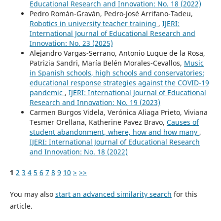
Educational Research and Innovation: No. 18 (2022)
Pedro Román-Graván, Pedro-José Arrifano-Tadeu,
Robotics in university teacher training
,
IJERI:
International Journal of Educational Research and
Innovation: No. 23 (2025)
Alejandro Vargas-Serrano, Antonio Luque de la Rosa,
Patrizia Sandri, María Belén Morales-Cevallos,
Music
in Spanish schools, high schools and conservatories:
educational response strategies against the COVID-19
pandemic
,
IJERI: International Journal of Educational
Research and Innovation: No. 19 (2023)
Carmen Burgos Videla, Verónica Aliaga Prieto, Viviana
Tesmer Orellana, Katherine Pavez Bravo,
Causes of
student abandonment, where, how and how many
,
IJERI: International Journal of Educational Research
and Innovation: No. 18 (2022)
1
2
3
4
5
6
7
8
9
10
>
>>
You may also
start an advanced similarity search
for this
article.